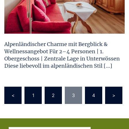
Alpenländischer Charme mit Bergblick &
Wellnessangebot Für 2–4 Personen | 1.
Obergeschoss | Zentrale Lage in Unterwössen
Diese liebevoll im alpenländischen Stil […]
Seitennummerierung
<
1
2
3
4
>
der
Beiträge