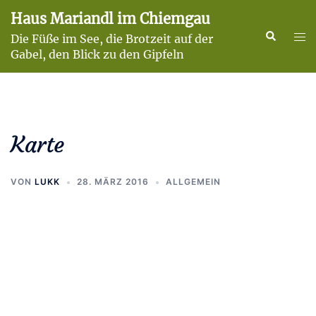
Zum
Haus Mariandl im Chiemgau
Inhalt
Suche
Men
Die Füße im See, die Brotzeit auf der
springen
ums
Gabel, den Blick zu den Gipfeln
Karte
VON
LUKK
28. MÄRZ 2016
ALLGEMEIN