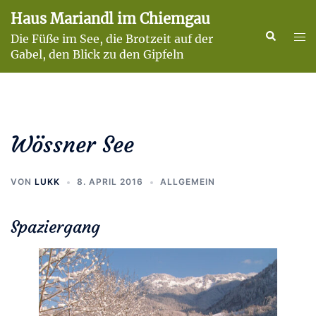
Zum
Haus Mariandl im Chiemgau
Inhalt
Suche
Men
Die Füße im See, die Brotzeit auf der
springen
ums
Gabel, den Blick zu den Gipfeln
Wössner See
VON
LUKK
8. APRIL 2016
ALLGEMEIN
Spaziergang