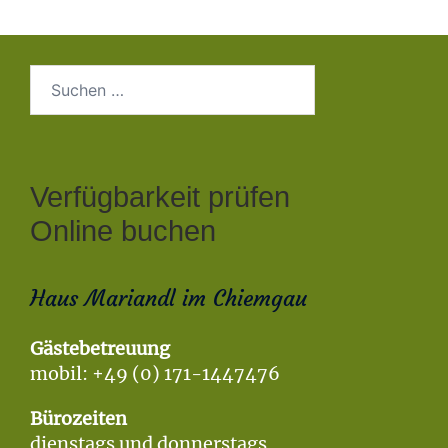
Suchen
nach:
Verfügbarkeit prüfen
Online buchen
Haus Mariandl im Chiemgau
Gästebetreuung
mobil: +49 (0) 171-1447476
Bürozeiten
dienstags und donnerstags