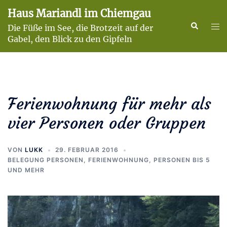
Zum
Haus Mariandl im Chiemgau
Inhalt
Suche
Men
Die Füße im See, die Brotzeit auf der
springen
ums
Gabel, den Blick zu den Gipfeln
Ferienwohnung für mehr als
vier Personen oder Gruppen
VON
LUKK
29. FEBRUAR 2016
BELEGUNG PERSONEN
,
FERIENWOHNUNG
,
PERSONEN BIS 5
UND MEHR