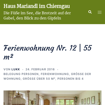
Zum
Haus Mariandl im Chiemgau
Inhalt
Suche
Men
Die Füße im See, die Brotzeit auf der
springen
ums
Gabel, den Blick zu den Gipfeln
Ferienwohnung Nr. 12 | 55
m²
VON
LUKK
24. FEBRUAR 2016
BELEGUNG PERSONEN
,
FERIENWOHNUNG
,
GRÖSSE DER W
OHNUNG
,
GRÖSSE ÜBER 50 M²
,
PERSONEN BIS 4